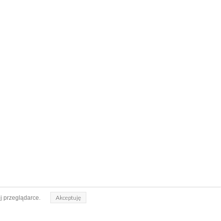
Akceptuję
j przeglądarce.